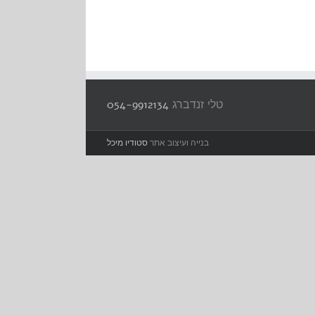
טלי זנדברג
054-9912134
בנייה ועיצוב אתר
סטודיו מיכל