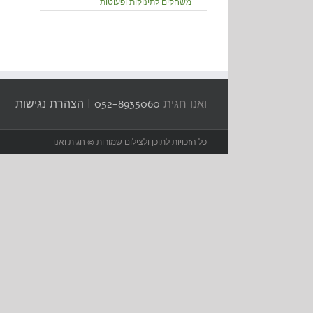
משחקים לתינוקות ופעוטות
ואנו חגית
052-8935060
|
הצהרת נגישות
כל הזכויות לתוכן ולצילום שמורות © חגית ואנו