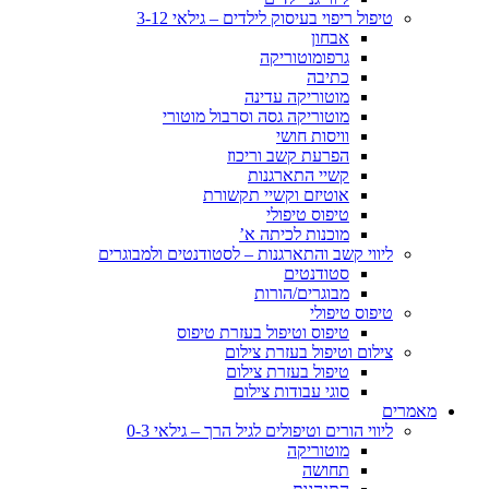
טיפול ריפוי בעיסוק לילדים – גילאי 3-12
אבחון
גרפומוטוריקה
כתיבה
מוטוריקה עדינה
מוטוריקה גסה וסרבול מוטורי
וויסות חושי
הפרעת קשב וריכוז
קשיי התארגנות
אוטיזם וקשיי תקשורת
טיפוס טיפולי
מוכנות לכיתה א’
ליווי קשב והתארגנות – לסטודנטים ולמבוגרים
סטודנטים
מבוגרים/הורות
טיפוס טיפולי
טיפוס וטיפול בעזרת טיפוס
צילום וטיפול בעזרת צילום
טיפול בעזרת צילום
סוגי עבודות צילום
מאמרים
ליווי הורים וטיפולים לגיל הרך – גילאי 0-3
מוטוריקה
תחושה