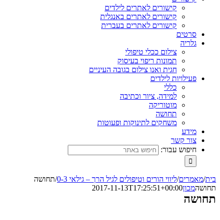
קישורים לאתרים לילדים
קישורים לאתרים באנגלית
קישורים לאתרים בעברית
סרטים
גלריה
צילום ככלי טיפולי
תמונות ריפוי בעיסוק
חגית ואנו צילום בגובה העיניים
פעילויות לילדים
כללי
למידה, ציור וכתיבה
מוטוריקה
תחושה
משחקים לתינוקות ופעוטות
מידע
צור קשר
חיפוש עבור:
בית
/
מאמרים
/
ליווי הורים וטיפולים לגיל הרך – גילאי 0-3
/
תחושה
תחושה
מכון
2017-11-13T17:25:51+00:00
תחושה