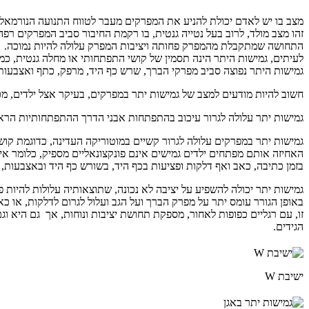
מצב בו יש לאדם יכולת להניע את המפרקים מעבר לטווח התנועה הנורמאלי
זהו מצב מולד, לרוב בעל נטייה גנטית, בו רקמת החיבור סביב המפרקים רפ
התחושה שמתקבלת מהמפרק פחותה ויציבות המפרק עלולה להיות נמוכה.
לעיתים, גמישות היתר הינה תסמין של קושי התפתחותי או מחלה גנטית, כמו
גמישות היתר נפוצה סביב מפרקי הברך, שרש כף היד, מרפק, כתף ואצבעות
חשוב להיות מודעים למצב של גמישות יתר במפרקים, בעיקר אצל ילדים, מכ
גמישות יתר עלולה לגרור עיכוב בהתפתחות אבני הדרך ההתפתחותיות הראשו
גמישות יתר במפרקים עלולה לגרור קשיים במוטוריקה העדינה, כדוגמת קושי
האחיזה אותם מפתחים ילדים גמישים אינם פונקצונאליים מספיק, כלומר אי
בזמן כתיבה, כאב ואף דלקות ופציעות בכף היד, בשורש כף היד ובאצבעות,
גמישות יתר יכולה להשפיע על יציבה לא נכונה, שתוצאותיה עלולות להיות פ
זו, עם רגליים כפופות לאחור, מספקת תחושת יציבות ונוחות, אך גם היא ו
הגידים.
ישיבת W