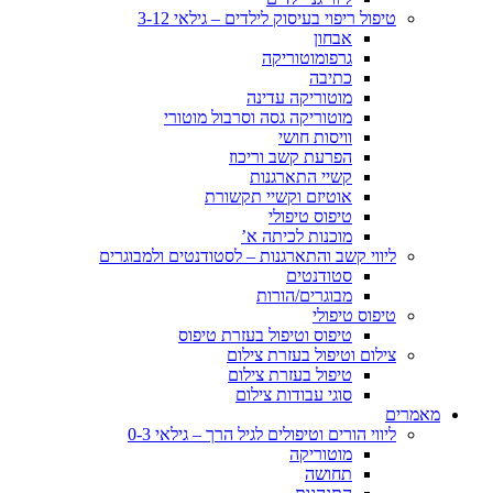
טיפול ריפוי בעיסוק לילדים – גילאי 3-12
אבחון
גרפומוטוריקה
כתיבה
מוטוריקה עדינה
מוטוריקה גסה וסרבול מוטורי
וויסות חושי
הפרעת קשב וריכוז
קשיי התארגנות
אוטיזם וקשיי תקשורת
טיפוס טיפולי
מוכנות לכיתה א’
ליווי קשב והתארגנות – לסטודנטים ולמבוגרים
סטודנטים
מבוגרים/הורות
טיפוס טיפולי
טיפוס וטיפול בעזרת טיפוס
צילום וטיפול בעזרת צילום
טיפול בעזרת צילום
סוגי עבודות צילום
מאמרים
ליווי הורים וטיפולים לגיל הרך – גילאי 0-3
מוטוריקה
תחושה