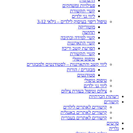
התנהגות
פעילויות ומשחקים
קשיי תקשורת
ליווי גני ילדים
טיפול ריפוי בעיסוק לילדים – גילאי 3-12
מוטוריקה
תחושה
קשיי למידה וכתיבה
קשיי התארגנות
הפרעת קשב וריכוז
קשיי תקשורת
טיפוס טיפולי
ליווי קשב והתארגנות – לסטודנטים ולמבוגרים
מבוגרים / הורות
סטודנטים
טיפוס טיפולי
ליווי גני ילדים
צילום וטיפול בעזרת צילום
רשתות חברתיות
קישורים
קישורים לאתרים לילדים
קישורים לאתרים באנגלית
קישורים לאתרים בעברית
סרטים
גלריה