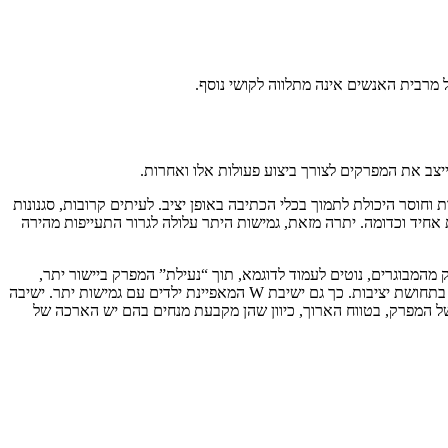
 מרבית האנשים אינה מתלווה לקושי נוסף.
יצב את המפרקים לצורך ביצוע פעולות אלו ואחרות.
וחוסר היכולת לתמוך בכלי הכתיבה באופן יציב. לעיתים קרובות, סגנונות
אחיד וכדומה. יתרה מזאת, גמישות היתר עלולה לגרור התעייפות מהירה
 מהמבוגרים, נוטים לעמוד לדוגמא, תוך “נעילת” המפרק ביישור יתר,
באופן הגורר עומס יתר על מפרק הברך ועל הגב ועלול לגרום לדלקות, או כאב, בטווח הרחוק. עמידה זו נובעת מתוך צורך בתחושה מהמפרק ומתוך צורך בתחושת יציבות. כך גם ישיבת W המאפיינת ילדים עם גמישות יתר. ישיבה
 של המפרק, בטווח הארוך, כיוון שהן מקבעת מנחים בהם יש הארכה של