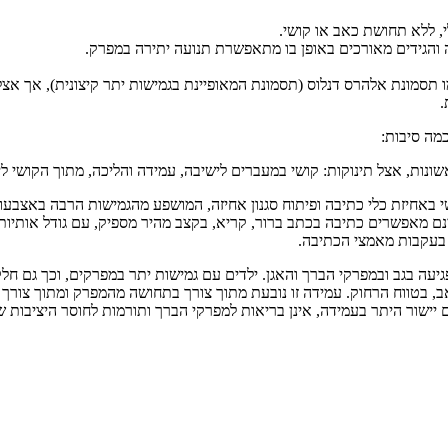
, ללא תחושת כאב או קושי.
ה והגידים מאורכים באופן בו מתאפשרת תנועה יתירה במפרק.
 תסמונת אלהרס דנלוס (תסמונת המאופיינת בגמישות יתר קיצונית), אך אצל
.
מה סיבות:
נות, אצל תינוקות: קושי במעברים לישיבה, עמידה והליכה, מתוך הקושי לי
 באחיזת כלי כתיבה ופיתוח סגנון אחיזה, המושפע מהגמישות הרבה באצבעות 
נם מאפשרים כתיבה בכתב ברור, קריא, בקצב מהיר מספיק, עם גודל אותיות 
 בעקבות מאמצי הכתיבה.
גיעה בגב ובמפרקי הברך והאגן. ילדים עם גמישות יתר במפרקים, וכך גם חלק
גם יישור היתר בעמידה, אינן בריאות למפרקי הברך ותורמות לחוסר היציבות