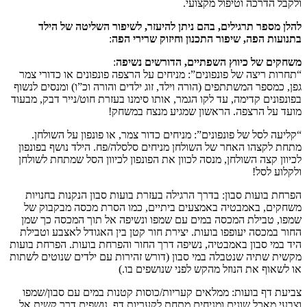
ולקבל הדרכה וטיפול מקצועי.
להלן מספר תרגילים, בהם ניתן להיעזר, לשיפור השליטה של הילד
בתנועות הפה, שיפור התכנון וחיזוק שרירי הפה
:
משחקים של כיווץ השפתיים, הדורשים נשיפה
:
“תחרות ריצה של פונפונים”: מניחים על הרצפה פונפונים או כדורי צמר
גפן, כמספר המשתתפים (הורה וילד, זוג ילדים והורה וכ”ו) ומנסים לנשוף
בפונפונים קדימה, עד לקו הגמר, אותו סימנו בעזרת חוט/נייר דבק, מבעוד
מועד על הרצפה. הראשון שמגיע מנצח במשחק!
“קליעה לסל של פונפונים”: מניחים כדור צמר, או פונפון על השולחן.
מתחת לקצהו האחר של השולחן מניחים סלסלה/פח. הילד נושף בפונפון
לכיוון קצה השולחן, מנסה לכוון את הפונפון לכיוון הסל שמתחת לשולחן
ולקלוע לסל!
הפרחת בועות סבון: בדרך הרגילה בעזרת בועות סבון הנקנות בחנויות
משחקים, באמבטיה באמצעים ביתיים, כמו הסרת מכסה מבקבוק של
שמפו, טבילת המכסה במים עם שמפו ונשיפה אל תוך המכסה כך שמן
החור במכסה יעופפו בועות. יצירת חור קטן בין האגודל לאצבע וטבילת
היד במי סבון באמבטיה, נשיפה דרך החור והפרחת בועות. הפרחת בועות
מקשית שתיה שנטבלה במי סבון (דורש זהירות עם ילדים שנוטים לשתות
או לשאוף את הנוזל מהקש לפני שנושפים בו.)
צביעת דף בועות: ממלאים קעריות/כוסות קטנות במים עם סבון/שמפו
וצבעי מאכל שונים ומניחים מתחת לקעריות דף. נושפים דרך קשית אל