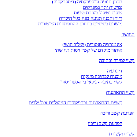
תכנון תנועה ודיספרקסיה (דיספרקסיה)
גמישות יתר במפרקים
טיפוס וטיפול בעזרת טיפוס.
ריור ותכנון תנועה בפה בגיל הילדות
מושגים בסיסיים בתחום ההתפתחות המוטורית
תחושה
אינטגרציה סנסורית (שילוב חושי)
איתור מוקדם של קשיי ויסות תחושתי
קשיי למידה וכתיבה
דיזגרפיה
מוכנות לכתיבה מינקות
קשיי כתיבה - גילאי בית-ספר יסודי
קשיי התארגנות
קשיים בהתארגנות ובתפקודים הניהוליים אצל ילדים
הפרעת קשב וריכוז
הפרעת קשב וריכוז
קשיי תקשורת