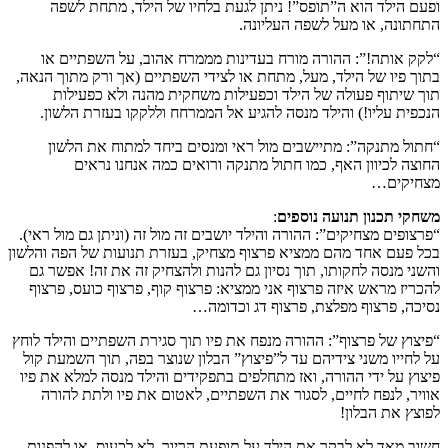
ופעם הילד הוא ה”תופס”! ניתן לגעת בלחיו של הילד, מתחת לשפה
התחתונה, או מעל לשפה העליונה.
“לקק אותה!”: ההורה מורח בעדינות מממרח אהוב, על השפתיים או
בתוך פיו של הילד, מעל, מתחת או לצידי השפתיים (אך ורק מתוך הנאה,
תוך שיתוף פעולה של הילד וכפעילות משחקית מהנה ולא כפעילות
הנכפית עליו!) והילד מנסה להגיע אל הממרחח וללקקו בעזרת הלשון.
“חתול מתנקה”: מתיישבים מול ראי ומנסים ביחד למתוח את הלשון
החוצה לכיוון האף, כמו חתול מתנקה ורואים כמה אנחנו נראים
מצחיקים…
משחקי תכנון תנועה נוספים
:
“פרצופים מצחיקים”: ההורה והילד יושבים זה מול זה (וניתן גם מול ראי).
בכל פעם אחד מהם ממציא פרצוף מצחיק, בעזרת תנועות של הפה והלשון
והשני מנסה לחקותו, תוך נסיון גם להנות ולהצחיק זה את זה! אפשר גם
להכריז מראש איזה פרצוף אני ממציא: פרצוף קוף, פרצוף כועס, פרצוף
נסיכה, פרצוף מפלצת, פרצוף דג וכדומה…
“פיצוץ של פרצוף”: ההורה מנפח את פיו תוך סגירת השפתיים והילד לוחץ
על לחייו משני צידיהם עד ל”פיצוץ” הבלון שנוצר בפה, תוך השמעת קול
פיצוץ על ידי ההורה, ואז מתחלפים בתפקידים והילד מנסה למלא את פיו
אוויר, לנפח לחיים, לסגור את השפתיים, לאטום את פיו ולתת להורה
לפוצץ את הבלון!
חשוב מאד לא לבקר את הילד על תופעת הריור, לא לכעוס, או להפנות