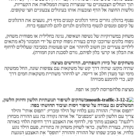
תוך הנוזלים הצבעוניים עד שנוצרות בועות הממלאות את הקעריות,
גולשות החוצה אל הדף וצובעות אותו בעיגולים צבעוניים חצי שקופים.
נפנוף בדגלון: גוזרים ביחד דגלונים קטנים מדף דק, נועצים את הדגלונים
על קיסם ומנסים לנשוף בדגלונים ולגרום להם להתנפנף ברוח.
משחק במשרוקיות של נשיפה ושאיפה, נגינה בחלילית או מפוחית משחק,
ניפוח בלונים שרוככו קודם בעזרת ניפוח קודם על ידי המבוגר (לא מתאים
לילדים צעירים וכן חשוב להיזהר אם יש פעוטות בסביבה שעלולים לדחוף
את הבלון או קרעי בלון לפיהם, גורם לסכנת חנק חמורה).
משחקים של כיווץ השפתיים, הדורשים מציצה
:
שתיה מקש: שתיה דרך קש של משקאות עם צפיפות שונה, החל ממשקה
מימי ועד מעדן חלב או דייסה. יש להיזהר משתיית משקאות חמים דרך
קש, כדי להימנע מכוויה!
מציצת פלח/פרוסת לימון או תפוז.
משחקים לשיפור תנועתיות הלשון וחיזוק הלשון,
המשלבים גם עבודה על שיפור ויסות ועיבוד תחושתי בפה
:
“תפוס אותי”: ההורה נוגע בלחיו של הילד ומכריז: “תפוס אותי” והילד
צריך עם הלשון להגיע “מבפנים” אל אותה נקודה בה נגע ההורה מבחוץ
ו”לגעת” באצבע מתוך פיו, לדחוף את האצבע דרך דחיפת הלחי באותה
נקודה, בעזרת הלשון. כדאי לשחק משחק זה בתורות, פעם הילד נוגע
בלחיו, או סביב שפתו של ההורה וההורה “תופס” את האצבע הנוגעת