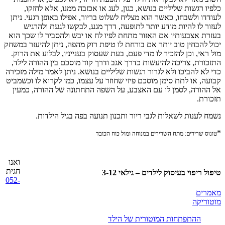
כלפיו רגשות שליליים בנושא, כגון, לעג או אכזבה ממנו, אלא לחזקו,
לעודדו ולשבחו, כאשר הוא מצליח לשלוט בריור, אפילו באופן רגעי. ניתן
לעזור לו להיות מודע יותר לתופעה, דרך מגע, לבקשו לגעת ולהרגיש
בעזרת אצבעותיו אם האזור מתחת לפיו לח או יבש ולהסביר לו שכך הוא
יכול להבחין טוב יותר אם בורחת לו טיפת רוק מהפה, ניתן להיעזר במשחק
מול ראי, וכן להזכיר לו מדי פעם, בעת שעסוק בענייניו, לבלוע את הרוק.
התזכורת, צריכה להיעשות כדרך אגב ודרך קוד מוסכם בין ההורה לילד,
כדי לא להביכו ולא לגרור רגשות שליליים בנושא. ניתן לאמר מילה מזכירה
קבועה, או לתת סימן מוסכם פיזי שחוזר על עצמו, כמו לקרוא לו וכשמביט
אל ההורה, לסמן לו עם האצבע, על השפה התחתונה של ההורה, כמעין
תזכורת.
נשמח לענות לשאלות לגבי ריור ותכנון תנועה בפה בגיל הילדות.
*
טונוס שרירים: מתח השרירים במנוחה ומול כוח הכובד
ואנו
חגית
טיפול ריפוי בעיסוק לילדים – גילאי 3-12
052-
מאמרים
מוטוריקה
ההתפתחות המוטורית של הילד