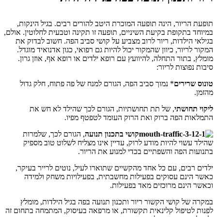
תופעת הריור, הינה תופעה המוכרת היטב להורים רבים. בגיל הינקות,
במיוחד בתקופת בקיעת השיניים, תופעה זו תקינה וטבעית לחלוטין. אולם,
בגילאי הילדות, ריור לרוב מצביע על קושי סביב הפה. חשוב לבדוק את
המקור לריור, כיוון שהמקור יכול להיות גם רפואי, כגון אדנואיד מוגדל.
מומלץ, בתור התחלה, להיוועץ עם רופא ילדים או רופא אף, אוזן גרון.
סיבות נפוצות לריור:
טונוס שרירים
* נמוך סביב הפה, הגורם למנח של פה פתוח, חלק גדול
מהזמן.
ליקוי תחושתי
, של תת תחושתיות, הגורם לכך שהילד לא חש את
התמלאות הפה ברוק ואת הרוק העומד לטפטף מפיו.
קושי בתכנון תנועה
, הגורם לכך, שלמרות
שהילד עשוי להיות מודע לרוק, עדיין אינו מצליח לשלוט טוב מספיק
בתנועות הפה והשפתיים בכדי למנוע את הריור.
ילדים רבים, עם כל אחד מהקשיים שתוארו לעיל, נוטים לרייר בעיקר,
כאשר הינם עסוקים בפעילות מחשבתית, בפעילויות משחק ולמידה
וכאשר הינם מרוכזים מאד בפעילות.
במקרה של קושי הקשור ריור ותכנון תנועה בפה בגיל הילדות, מומלץ
לפנות לטיפול קלינאית תקשורת, או מרפאה בעיסוק, המתמחה בתחום זה