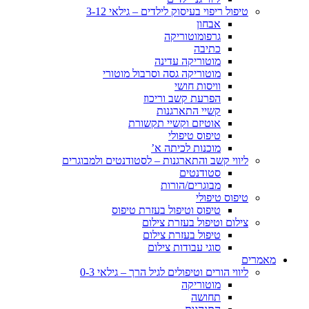
טיפול ריפוי בעיסוק לילדים – גילאי 3-12
אבחון
גרפומוטוריקה
כתיבה
מוטוריקה עדינה
מוטוריקה גסה וסרבול מוטורי
וויסות חושי
הפרעת קשב וריכוז
קשיי התארגנות
אוטיזם וקשיי תקשורת
טיפוס טיפולי
מוכנות לכיתה א’
ליווי קשב והתארגנות – לסטודנטים ולמבוגרים
סטודנטים
מבוגרים/הורות
טיפוס טיפולי
טיפוס וטיפול בעזרת טיפוס
צילום וטיפול בעזרת צילום
טיפול בעזרת צילום
סוגי עבודות צילום
מאמרים
ליווי הורים וטיפולים לגיל הרך – גילאי 0-3
מוטוריקה
תחושה